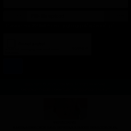
Upload
Pilih file upload
(*ukuran max. 2048MB Format : .jpg/.png/.pdf/.zip/.word/.ppt)
copyright © 2026 Clas Mild. All Right Reserved..
Kebijakan Pribadi
|
Ketentuan Penggunaan
|
Hukum
PERINGATAN :
KARENA MEROKOK SAYA TERKENA KANKER TENGGOROKAN.