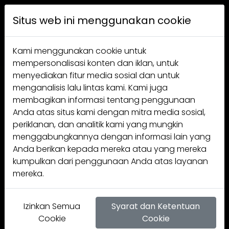
Verifikasi Umur
Situs web ini menggunakan cookie
Informasi dalam situs ini ditujukan hanya untuk
Kami menggunakan cookie untuk
perokok berusia 21 tahun ke atas. Silahkan
mempersonalisasi konten dan iklan, untuk
konfirmasi usia Anda untuk melanjutkan.
menyediakan fitur media sosial dan untuk
menganalisis lalu lintas kami. Kami juga
membagikan informasi tentang penggunaan
SUARA KONSUMEN
Anda atas situs kami dengan mitra media sosial,
periklanan, dan analitik kami yang mungkin
NAMA
menggabungkannya dengan informasi lain yang
Anda berikan kepada mereka atau yang mereka
kumpulkan dari penggunaan Anda atas layanan
EMAIL
mereka.
PROVINSI
Izinkan Semua
Syarat dan Ketentuan
Cookie
Cookie