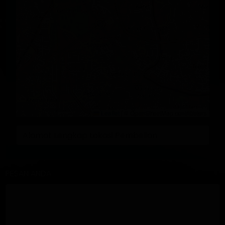
Leaflet
|
© OpenStreetMap contributors
PESAN ANDA