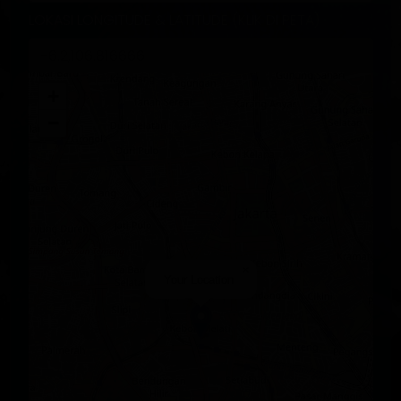
LOKASI
LONGITUDE & LATITUDE (KLIK DI PETA)
+
−
×
Your Location