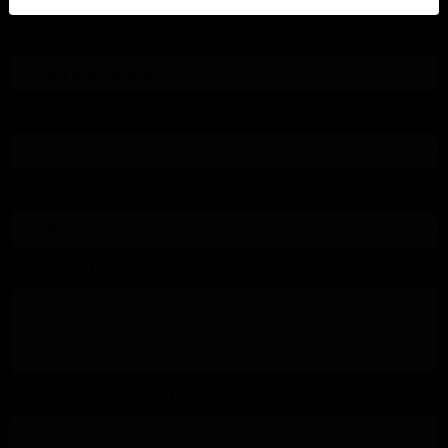
KABUPATEN
KECAMATAN
KODE POS
ALAMAT LENGKAP
NO. SMARTPHONE (WHATSAPP AKTIF)