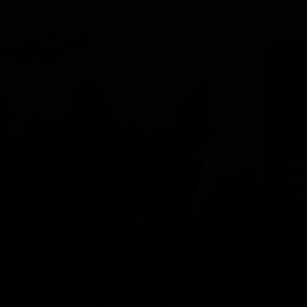
To
cul
ver