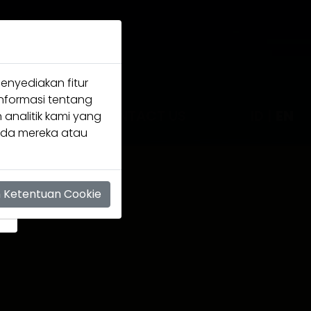
enyediakan fitur
informasi tentang
AVOUR
CONTACT US
ID
|
EN
 analitik kami yang
ada mereka atau
n Ketentuan Cookie