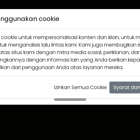
Verifikasi Umur
menggunakan cookie
Informasi dalam situs ini ditujukan hanya untuk perokok
okie untuk mempersonalisasi konten dan iklan, untuk m
berusia 21 tahun ke atas. Silahkan konfirmasi usia Anda
tuk menganalisis lalu lintas kami. Kami juga membagikan 
untuk melanjutkan.
CLAS MILD JOURNEY
CLAS MILD FL
s situs kami dengan mitra media sosial, periklanan, dan
kannya dengan informasi lain yang Anda berikan kep
kan dari penggunaan Anda atas layanan mereka.
Izinkan Semua Cookie
Syarat da