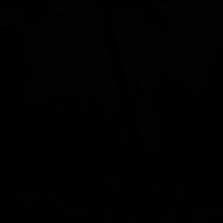
e
est
 the
hout