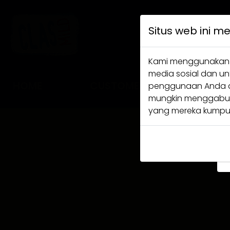
Situs web ini 
Kami menggunakan co
media sosial dan un
HOME
CUSTOMER SERVICE
penggunaan Anda ata
mungkin menggabung
yang mereka kumpul