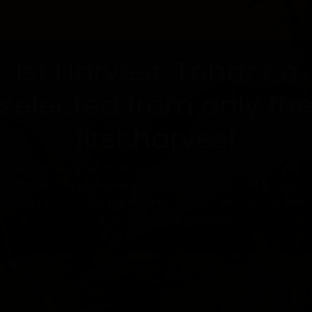
1st Harvest: Tobacco
selected from only th
first harvest
bacco leaves in each stick of CLAS MILD comes from the b
tivation practices; from seeding, picking the best leaves at
y top of the shoots, processing only the first harvest (wit
recycling tobacco ingredients) .